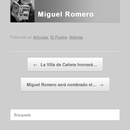
Publicado en
Artículos
,
El Pupitre
,
Noticias
.
Navegador de artículos
←
La Villa de Cañete honrará…
Miguel Romero será nombrado el…
→
Buscar: