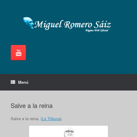
Saltar
al
contenido
Menú
Salve a la reina
Salve a la reina. (
La Tribuna
).