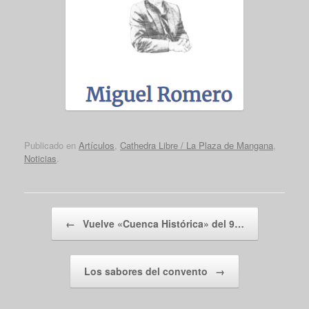
Publicado en
Artículos
,
Cathedra Libre / La Plaza de Mangana
,
Noticias
.
Navegador de artículos
←
Vuelve «Cuenca Histórica» del 9…
Los sabores del convento
→