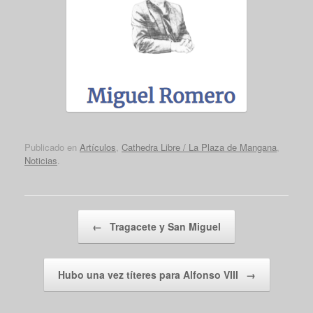
Publicado en
Artículos
,
Cathedra Libre / La Plaza de Mangana
,
Noticias
.
Navegador de artículos
←
Tragacete y San Miguel
Hubo una vez títeres para Alfonso VIII
→