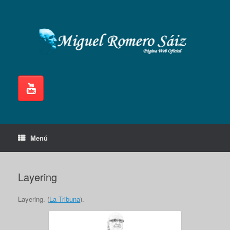
Saltar
al
contenido
Menú
Layering
Layering. (
La Tribuna
).