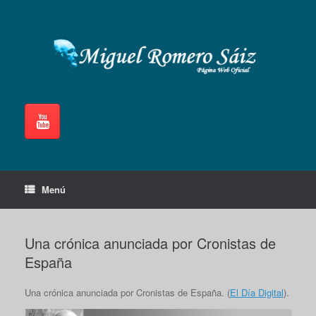
Saltar
al
contenido
Menú
Una crónica anunciada por Cronistas de
España
Una crónica anunciada por Cronistas de España. (
El Día Digital
).