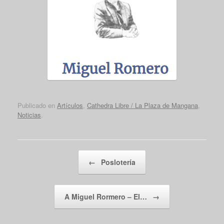
Publicado en
Artículos
,
Cathedra Libre / La Plaza de Mangana
,
Noticias
.
Navegador de artículos
←
Poslotería
A Miguel Rormero – El…
→