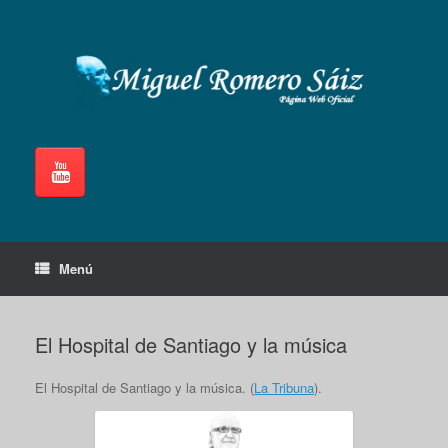
Saltar
al
contenido
Menú
El Hospital de Santiago y la música
El Hospital de Santiago y la música. (
La Tribuna
).