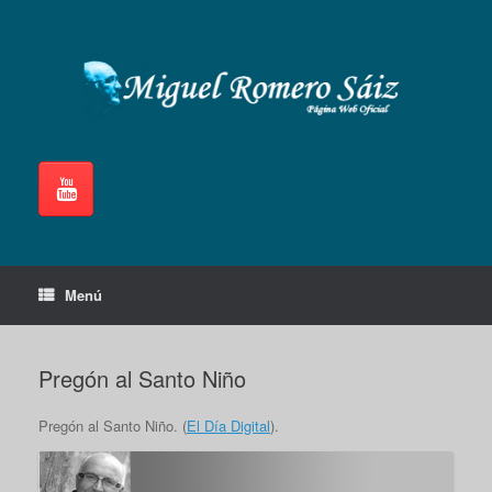
Saltar
al
contenido
Menú
Pregón al Santo Niño
Pregón al Santo Niño. (
El Día Digital
).