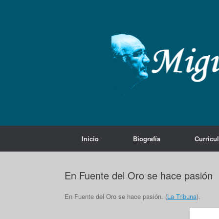
Saltar
al
contenido
Inicio
Biografía
Curricu
En Fuente del Oro se hace pasión
En Fuente del Oro se hace pasión. (
La Tribuna
).