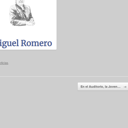
ticias
.
En el Auditorio, la Joven…
→