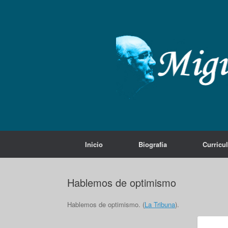
Saltar
al
contenido
Inicio
Biografía
Curricu
Hablemos de optimismo
Hablemos de optimismo. (
La Tribuna
).