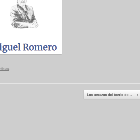
ticias
.
Las terrazas del barrio de…
→