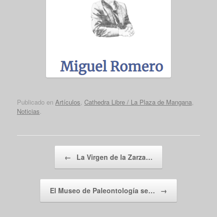
Publicado en
Artículos
,
Cathedra Libre / La Plaza de Mangana
,
Noticias
.
Navegador de artículos
←
La Virgen de la Zarza…
El Museo de Paleontología se…
→