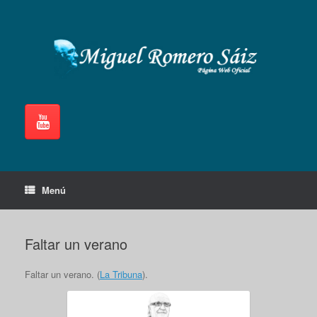
Saltar
al
contenido
Menú
Faltar un verano
Faltar un verano. (
La Tribuna
).