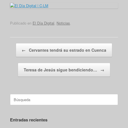
Publicado en
El Día Digital
,
Noticias
.
Navegador de artículos
←
Cervantes tendrá su estrado en Cuenca
Teresa de Jesús sigue bendiciendo…
→
Buscar:
Entradas recientes