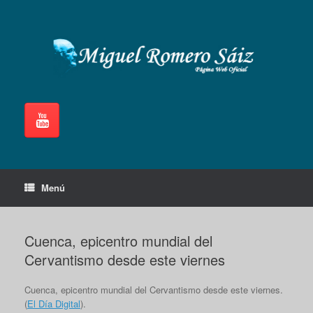
Saltar
al
contenido
Menú
Cuenca, epicentro mundial del
Cervantismo desde este viernes
Cuenca, epicentro mundial del Cervantismo desde este viernes.
(
El Día Digital
).