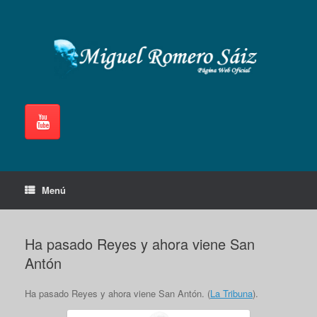
Saltar
al
contenido
Menú
Ha pasado Reyes y ahora viene San
Antón
Ha pasado Reyes y ahora viene San Antón. (
La Tribuna
).