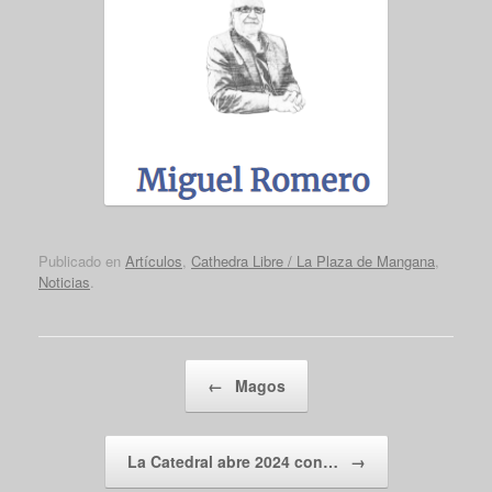
Publicado en
Artículos
,
Cathedra Libre / La Plaza de Mangana
,
Noticias
.
Navegador de artículos
←
Magos
La Catedral abre 2024 con…
→