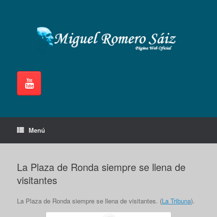
Saltar
al
contenido
Menú
La Plaza de Ronda siempre se llena de
visitantes
La Plaza de Ronda siempre se llena de visitantes. (
La Tribuna
).