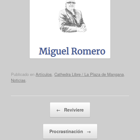
Publicado en
Artículos
,
Cathedra Libre / La Plaza de Mangana
,
Noticias
.
Navegador de artículos
←
Reviviere
Procrastinación
→