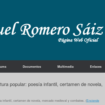
lums
Documentos
Multimedia
Enlaces
ura popular: poesía infantil, certamen de novela,
a infantil, certamen de novela, mercado medieval y combates. (
Enciende