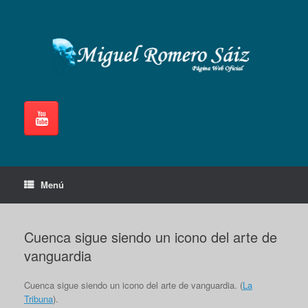
Saltar
al
contenido
Menú
Cuenca sigue siendo un icono del arte de
vanguardia
Cuenca sigue siendo un icono del arte de vanguardia. (
La
Tribuna
).