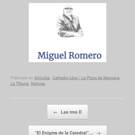
Publicado en
Artículos
,
Cathedra Libre / La Plaza de Mangana
,
La Tribuna
,
Noticias
.
Navegador de artículos
←
Las tres D
“El Enigma de la Catedral”…
→