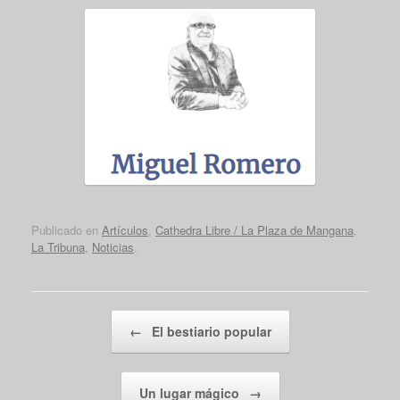
Publicado en
Artículos
,
Cathedra Libre / La Plaza de Mangana
,
La Tribuna
,
Noticias
.
Navegador de artículos
←
El bestiario popular
Un lugar mágico
→