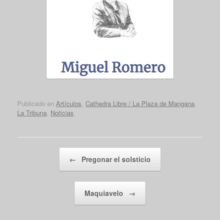
Publicado en
Artículos
,
Cathedra Libre / La Plaza de Mangana
,
La Tribuna
,
Noticias
.
Navegador de artículos
←
Pregonar el solsticio
Maquiavelo
→