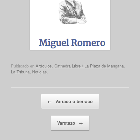
Publicado en
Artículos
,
Cathedra Libre / La Plaza de Mangana
,
La Tribuna
,
Noticias
.
Navegador de artículos
←
Varraco o berraco
Varetazo
→