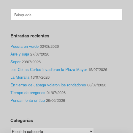
Buscar:
Entradas recientes
Poesía en verde
02/08/2026
Arre y saja
27/07/2026
Sopor
20/07/2026
Los Celtas Cortos invadieron la Plaza Mayor
15/07/2026
La Morralla
13/07/2026
En tierras de Jábaga volaron los rondadores
08/07/2026
Tiempo de pregones
01/07/2026
Pensamiento crítico
29/06/2026
Categorías
Categorías