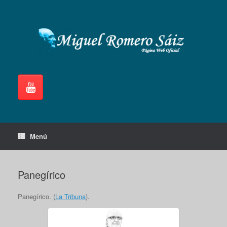
Saltar
al
contenido
Menú
Panegírico
Panegírico. (
La Tribuna
).