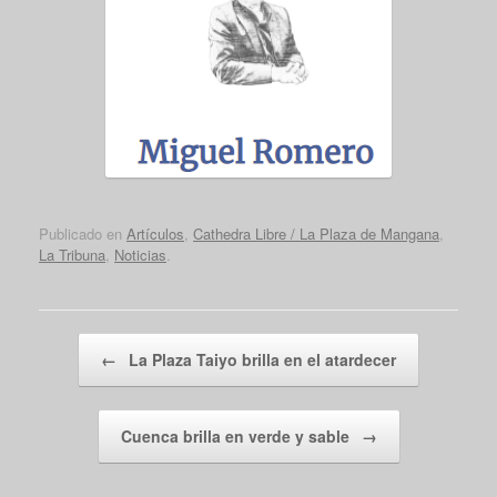
Publicado en
Artículos
,
Cathedra Libre / La Plaza de Mangana
,
La Tribuna
,
Noticias
.
Navegador de artículos
←
La Plaza Taiyo brilla en el atardecer
Cuenca brilla en verde y sable
→