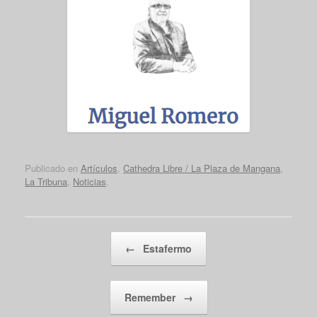
Publicado en
Artículos
,
Cathedra Libre / La Plaza de Mangana
,
La Tribuna
,
Noticias
.
Navegador de artículos
←
Estafermo
Remember
→