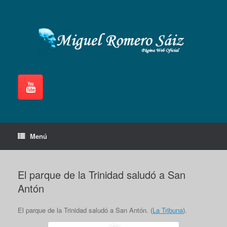
Saltar
al
contenido
Menú
El parque de la Trinidad saludó a San
Antón
El parque de la Trinidad saludó a San Antón. (
La Tribuna
).