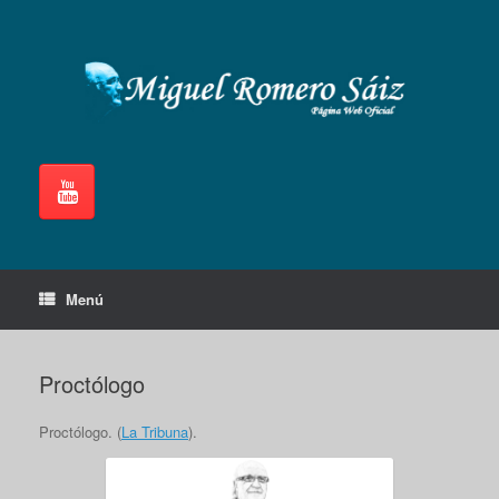
Saltar
al
contenido
Menú
Proctólogo
Proctólogo. (
La Tribuna
).