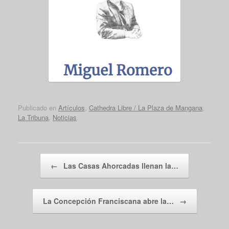
Publicado en
Artículos
,
Cathedra Libre / La Plaza de Mangana
,
La Tribuna
,
Noticias
.
Navegador de artículos
←
Las Casas Ahorcadas llenan la…
La Concepción Franciscana abre la…
→