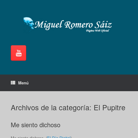
Saltar
al
contenido
Menú
Archivos de la categoría:
El Pupitre
Me siento dichoso
Me siento dichoso. (
El Día Digital
).