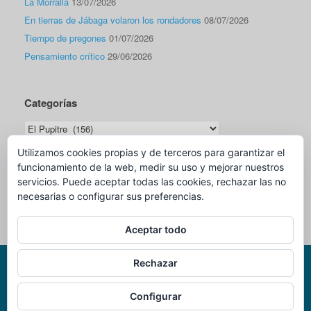
La Morralla
13/07/2026
En tierras de Jábaga volaron los rondadores
08/07/2026
Tiempo de pregones
01/07/2026
Pensamiento crítico
29/06/2026
Categorías
Categorías
Utilizamos cookies propias y de terceros para garantizar el
funcionamiento de la web, medir su uso y mejorar nuestros
Traductor
servicios. Puede aceptar todas las cookies, rechazar las no
necesarias o configurar sus preferencias.
Aceptar todo
Rechazar
Página Web Oficial de Miguel Romero Sáiz - Cronista Oficial de Cuenca -
Configurar
@2007-2025
Tema de
SiteOrigin