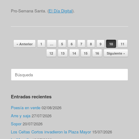
Pro-Semana Santa. (
El Día Digital
).
Navegador de artículos
« Anterior
1
…
5
6
7
8
9
10
11
12
13
14
15
16
Siguiente »
Buscar:
Entradas recientes
Poesía en verde
02/08/2026
Arre y saja
27/07/2026
Sopor
20/07/2026
Los Celtas Cortos invadieron la Plaza Mayor
15/07/2026