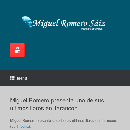
Saltar
al
contenido
Menú
Miguel Romero presenta uno de sus
últimos libros en Tarancón
Miguel Romero presenta uno de sus últimos libros en Tarancón.
(
La Tribuna
).