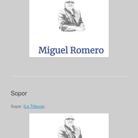
Sopor
Sopor. (
La Tribuna
).