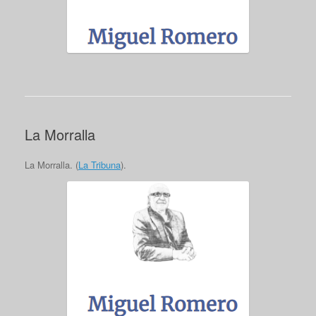
La Morralla
La Morralla. (
La Tribuna
).