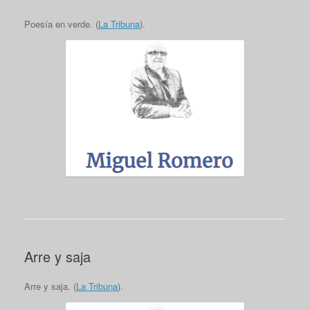
Poesía en verde. (
La Tribuna
).
Arre y saja
Arre y saja. (
La Tribuna
).