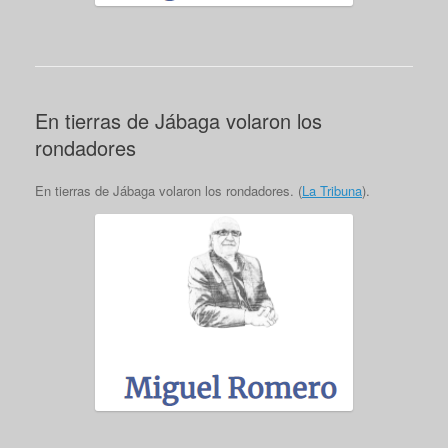
En tierras de Jábaga volaron los
rondadores
En tierras de Jábaga volaron los rondadores. (
La Tribuna
).