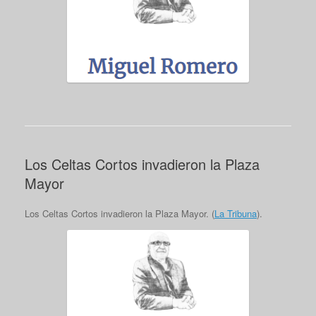
Los Celtas Cortos invadieron la Plaza
Mayor
Los Celtas Cortos invadieron la Plaza Mayor. (
La Tribuna
).