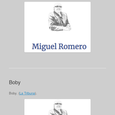
Boby
Boby. (
La Tribuna
).