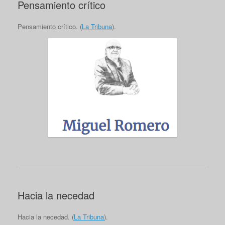
Pensamiento crítico
Pensamiento crítico. (
La Tribuna
).
Hacia la necedad
Hacia la necedad. (
La Tribuna
).