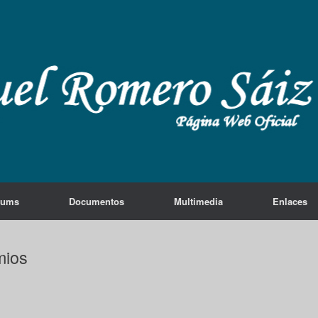
lums
Documentos
Multimedia
Enlaces
mios