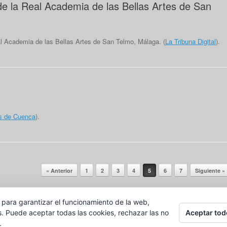
 la Real Academia de las Bellas Artes de San
 Academia de las Bellas Artes de San Telmo, Málaga. (
La Tribuna Digital
).
s de Cuenca
).
« Anterior
1
2
3
4
5
6
7
Siguiente »
 para garantizar el funcionamiento de la web,
Aceptar tod
s. Puede aceptar todas las cookies, rechazar las no
.