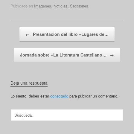
Publicado en
Imágenes
,
Noticias
,
Secciones
.
Navegador de artículos
←
Presentación del libro «Lugares de…
Jornada sobre «La Literatura Castellano…
→
Deja una respuesta
Lo siento, debes estar
conectado
para publicar un comentario.
Buscar: