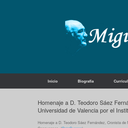
Saltar
al
contenido
Inicio
Biografía
Curricu
Homenaje a D. Teodoro Sáez Fernán
Universidad de Valencia por el Ins
Homenaje a D. Teodoro Sáez Fernández, Cronista de Mo