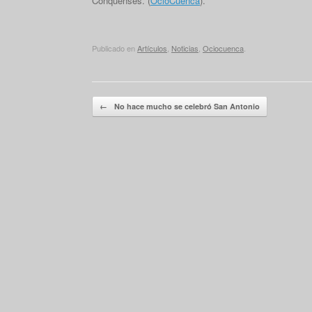
Conquenses. (
OcioCuenca
).
Publicado en
Artículos
,
Noticias
,
Ociocuenca
.
Navegador de artículos
←
No hace mucho se celebró San Antonio