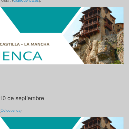
 Obra’. (
OcioCuenca.es
).
 10 de septiembre
(
Ociocuenca
)