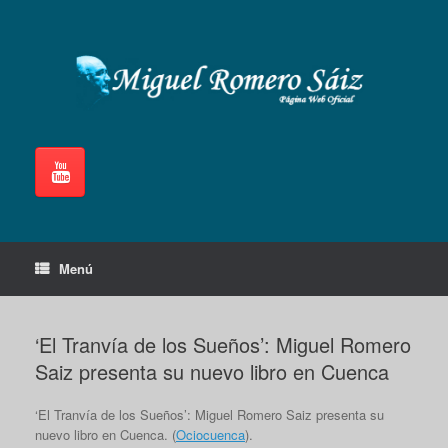
Saltar
al
contenido
Menú
‘El Tranvía de los Sueños’: Miguel Romero
Saiz presenta su nuevo libro en Cuenca
‘El Tranvía de los Sueños’: Miguel Romero Saiz presenta su
nuevo libro en Cuenca. (
Ociocuenca
).