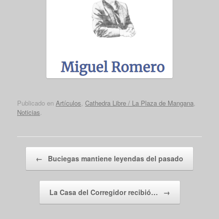
Publicado en
Artículos
,
Cathedra Libre / La Plaza de Mangana
,
Noticias
.
Navegador de artículos
←
Buciegas mantiene leyendas del pasado
La Casa del Corregidor recibió…
→