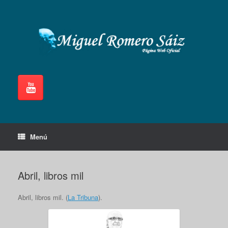
Saltar
al
contenido
Menú
Abril, libros mil
Abril, libros mil. (
La Tribuna
).