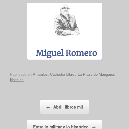
Publicado en
Artículos
,
Cathedra Libre / La Plaza de Mangana
,
Noticias
.
Navegador de artículos
←
Abril, libros mil
Entre lo militar y lo histórico
→