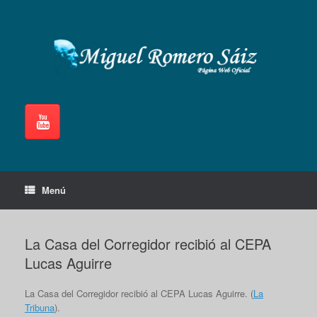
Saltar
al
contenido
Menú
La Casa del Corregidor recibió al CEPA
Lucas Aguirre
La Casa del Corregidor recibió al CEPA Lucas Aguirre. (
La
Tribuna
).