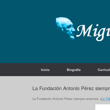
Saltar
al
contenido
Inicio
Biografía
Curricu
La Fundación Antonio Pérez siemp
La Fundación Antonio Pérez siempre enamora. (
La Tri