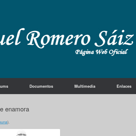
lums
Documentos
Multimedia
Enlaces
re enamora
buna
).