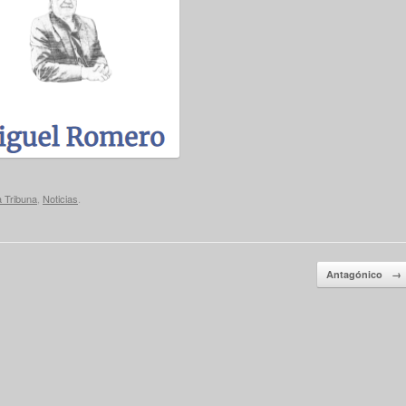
a Tribuna
,
Noticias
.
Antagónico
→