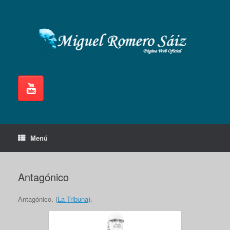
Saltar
al
contenido
Menú
Antagónico
Antagónico. (
La Tribuna
).