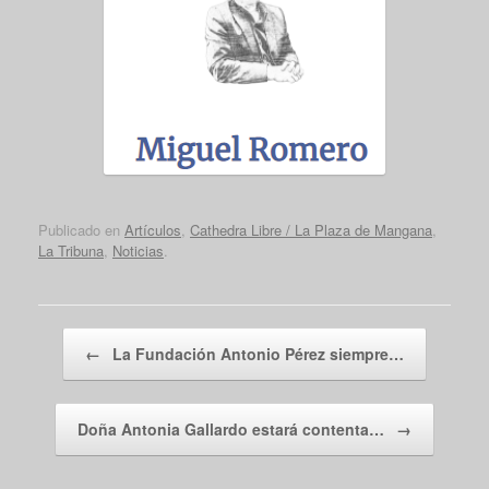
Publicado en
Artículos
,
Cathedra Libre / La Plaza de Mangana
,
La Tribuna
,
Noticias
.
Navegador de artículos
←
La Fundación Antonio Pérez siempre…
Doña Antonia Gallardo estará contenta…
→