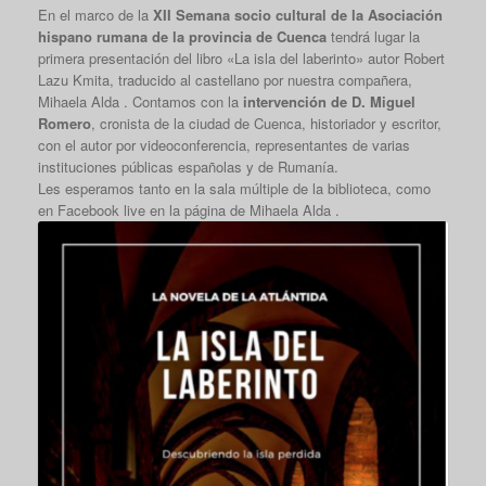
En el marco de la
XII Semana socio cultural de la Asociación
hispano rumana de la provincia de Cuenca
tendrá lugar la
primera presentación del libro «La isla del laberinto» autor Robert
Lazu Kmita, traducido al castellano por nuestra compañera,
Mihaela Alda . Contamos con la
intervención de D. Miguel
Romero
, cronista de la ciudad de Cuenca, historiador y escritor,
con el autor por videoconferencia, representantes de varias
instituciones públicas españolas y de Rumanía.
Les esperamos tanto en la sala múltiple de la biblioteca, como
en Facebook live en la página de Mihaela Alda .