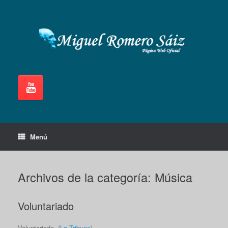
Saltar
al
contenido
Menú
Archivos de la categoría:
Música
Voluntariado
Voluntariado. (
La Tribuna
).