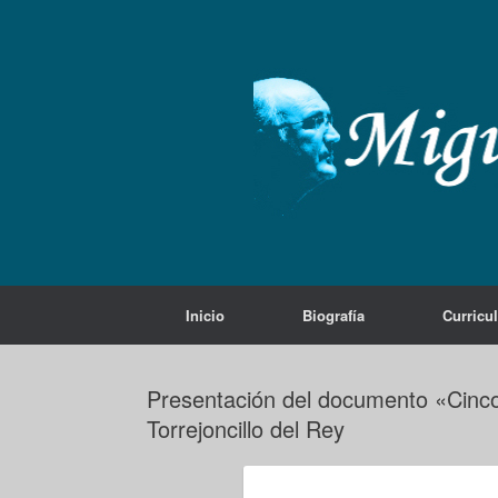
Saltar
al
contenido
Inicio
Biografía
Curricu
Presentación del documento «Cinco a
Torrejoncillo del Rey