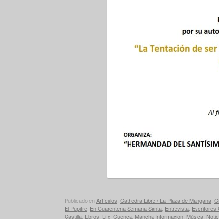
Publicado en
Artículos
,
Cathedra Libre / La Plaza de Mangana
,
Ci
El Pupitre
,
En Cuarentena Semana Santa
,
Entrevista
,
Escritores
Castilla
,
Libros
,
Life! Cuenca
,
Mancha Información
,
Música
,
Notic