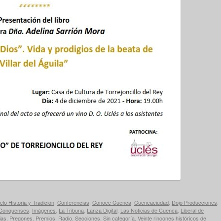
clo Historia y Tradición
,
Conferencias
,
Conoce Cuenca
,
Cuencaciudad
,
Dojo Producciones
,
 Conquenses
,
Imágenes
,
La Tribuna
,
Lanza Digital
,
Las Noticias de Cuenca
,
Liberal de
ias
,
Pregones
,
Premios
,
Radio
,
Secciones
,
Sin categoría
,
Veinte rincones históricos de