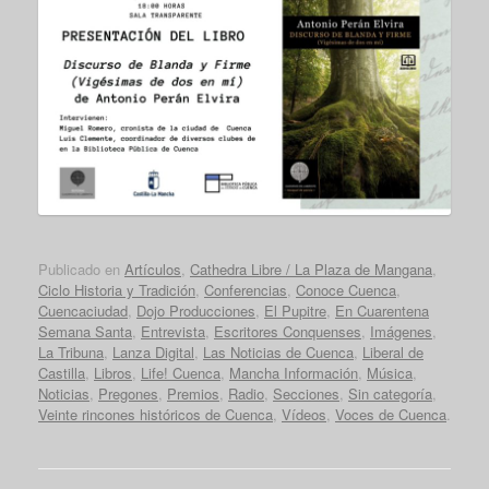
Publicado en
Artículos
,
Cathedra Libre / La Plaza de Mangana
,
Ciclo Historia y Tradición
,
Conferencias
,
Conoce Cuenca
,
Cuencaciudad
,
Dojo Producciones
,
El Pupitre
,
En Cuarentena
Semana Santa
,
Entrevista
,
Escritores Conquenses
,
Imágenes
,
La Tribuna
,
Lanza Digital
,
Las Noticias de Cuenca
,
Liberal de
Castilla
,
Libros
,
Life! Cuenca
,
Mancha Información
,
Música
,
Noticias
,
Pregones
,
Premios
,
Radio
,
Secciones
,
Sin categoría
,
Veinte rincones históricos de Cuenca
,
Vídeos
,
Voces de Cuenca
.