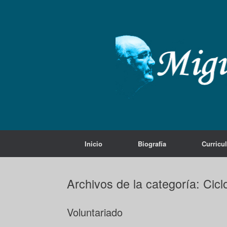
Saltar
al
contenido
Inicio
Biografía
Curricu
Archivos de la categoría:
Cicl
Voluntariado