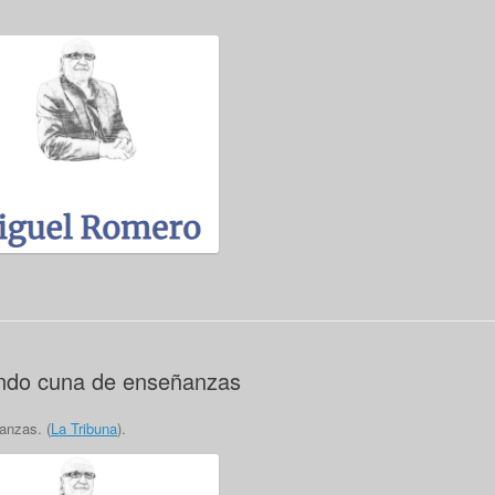
endo cuna de enseñanzas
anzas. (
La Tribuna
).