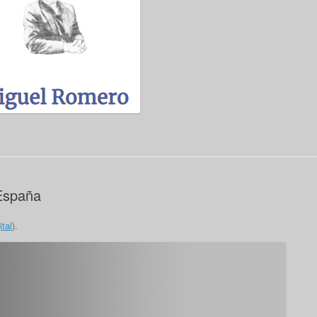
 España
ital
).