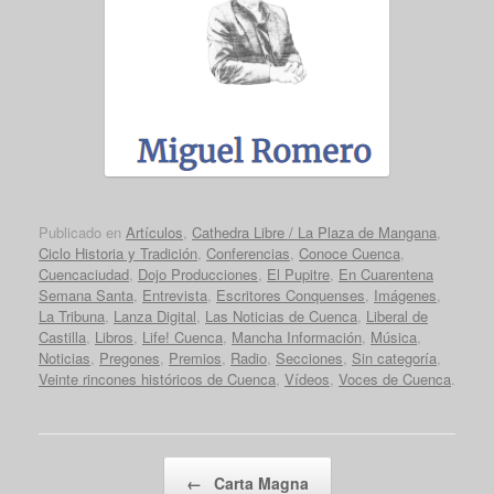
Publicado en
Artículos
,
Cathedra Libre / La Plaza de Mangana
,
Ciclo Historia y Tradición
,
Conferencias
,
Conoce Cuenca
,
Cuencaciudad
,
Dojo Producciones
,
El Pupitre
,
En Cuarentena
Semana Santa
,
Entrevista
,
Escritores Conquenses
,
Imágenes
,
La Tribuna
,
Lanza Digital
,
Las Noticias de Cuenca
,
Liberal de
Castilla
,
Libros
,
Life! Cuenca
,
Mancha Información
,
Música
,
Noticias
,
Pregones
,
Premios
,
Radio
,
Secciones
,
Sin categoría
,
Veinte rincones históricos de Cuenca
,
Vídeos
,
Voces de Cuenca
.
Navegador de artículos
←
Carta Magna