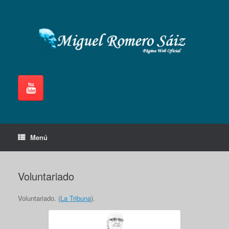
Saltar
al
contenido
Menú
Voluntariado
Voluntariado. (
La Tribuna
).