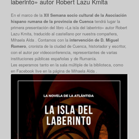
laberinto» autor Robert Lazu Kmita
En el marco de la
XII Semana socio cultural de la Asociación
hispano rumana de la provincia de Cuenca
tendrá lugar la
primera presentación del libro «La isla del laberinto» autor Robert
Lazu Kmita, traducido al castellano por nuestra compañera,
Mihaela Alda . Contamos con la
intervención de D. Miguel
Romero
, cronista de la ciudad de Cuenca, historiador y escritor,
con el autor por videoconferencia, representantes de varias
instituciones públicas españolas y de Rumanía.
Les esperamos tanto en la sala múltiple de la biblioteca, como
en Facebook live en la página de Mihaela Alda .