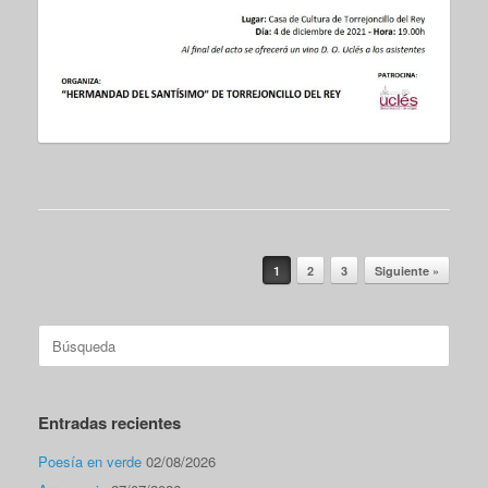
Navegador de artículos
1
2
3
Siguiente »
Buscar:
Entradas recientes
Poesía en verde
02/08/2026