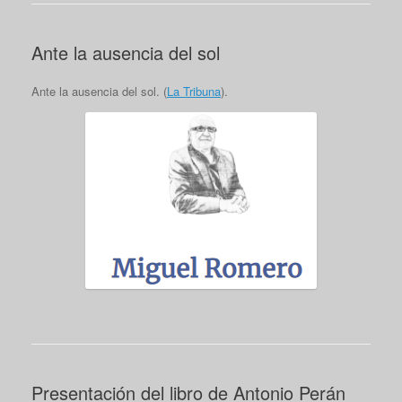
Ante la ausencia del sol
Ante la ausencia del sol. (
La Tribuna
).
Presentación del libro de Antonio Perán