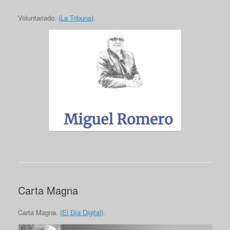
Voluntariado. (
La Tribuna
).
Carta Magna
Carta Magna. (
El Día Digital
).