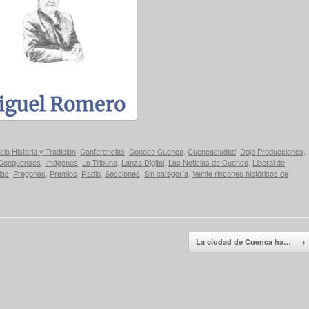
clo Historia y Tradición
,
Conferencias
,
Conoce Cuenca
,
Cuencaciudad
,
Dojo Producciones
,
 Conquenses
,
Imágenes
,
La Tribuna
,
Lanza Digital
,
Las Noticias de Cuenca
,
Liberal de
ias
,
Pregones
,
Premios
,
Radio
,
Secciones
,
Sin categoría
,
Veinte rincones históricos de
La ciudad de Cuenca ha…
→