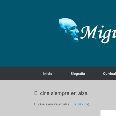
Saltar
al
contenido
Inicio
Biografía
Curricu
El cine siempre en alza
El cine siempre en alza. (
La Tribuna
).