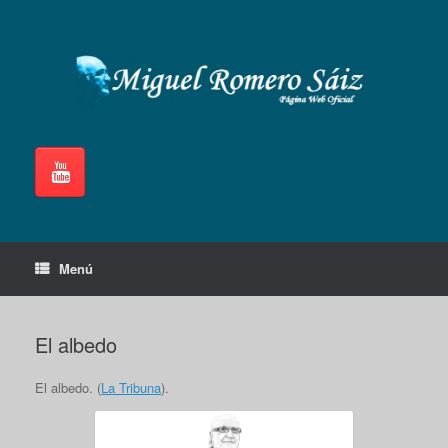
Saltar
al
contenido
Menú
El albedo
El albedo. (
La Tribuna
).