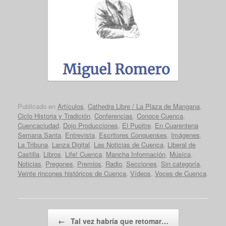
Publicado en
Artículos
,
Cathedra Libre / La Plaza de Mangana
,
Ciclo Historia y Tradición
,
Conferencias
,
Conoce Cuenca
,
Cuencaciudad
,
Dojo Producciones
,
El Pupitre
,
En Cuarentena
Semana Santa
,
Entrevista
,
Escritores Conquenses
,
Imágenes
,
La Tribuna
,
Lanza Digital
,
Las Noticias de Cuenca
,
Liberal de
Castilla
,
Libros
,
Life! Cuenca
,
Mancha Información
,
Música
,
Noticias
,
Pregones
,
Premios
,
Radio
,
Secciones
,
Sin categoría
,
Veinte rincones históricos de Cuenca
,
Vídeos
,
Voces de Cuenca
.
Navegador de artículos
←
Tal vez habría que retomar…