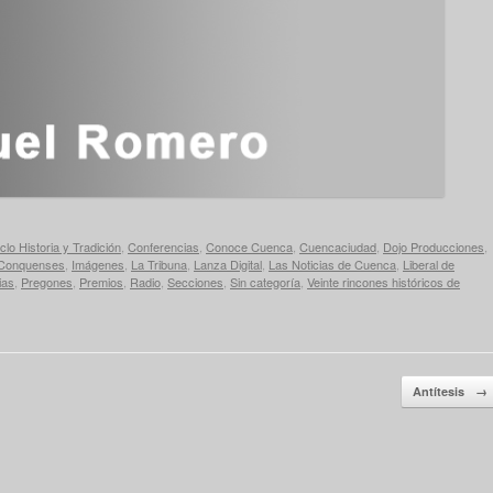
clo Historia y Tradición
,
Conferencias
,
Conoce Cuenca
,
Cuencaciudad
,
Dojo Producciones
,
 Conquenses
,
Imágenes
,
La Tribuna
,
Lanza Digital
,
Las Noticias de Cuenca
,
Liberal de
ias
,
Pregones
,
Premios
,
Radio
,
Secciones
,
Sin categoría
,
Veinte rincones históricos de
Antítesis
→