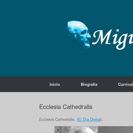
Saltar
al
contenido
Inicio
Biografía
Curricu
Ecclesia Cathedralis
Ecclesia Cathedralis. (
El Día Digital
).