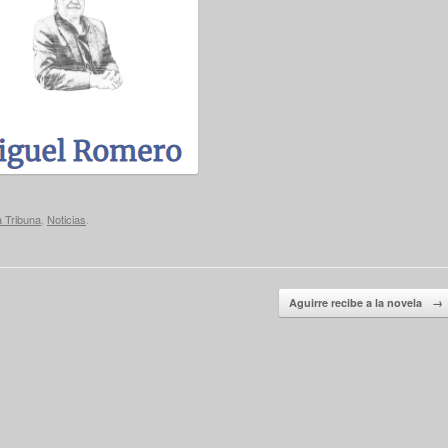
a Tribuna
,
Noticias
.
Aguirre recibe a la novela
→